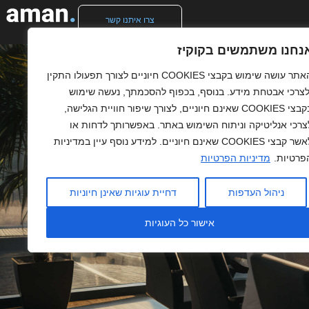
צרו איתנו קשר
נחנו משתמשים בקוקיז
האתר עושה שימוש בקבצי COOKIES חיוניים לצורך תפעולו התקין
לצרכי אבטחת מידע. בנוסף, בכפוף להסכמתך, נעשה שימוש
בקבצי COOKIES שאינם חיוניים, לצורך שיפור חוויית הגלישה,
צרכי אנליטיקה וניתוח השימוש באתר. באפשרותך לדחות או
לאשר קבצי COOKIES שאינם חיוניים. למידע נוסף עיין במדיניות
פרטיות.
מדיניות הפרטיות
ניהול העדפות
דחיית עוגיות שאינן חיוניות
אישור כל העוגיות