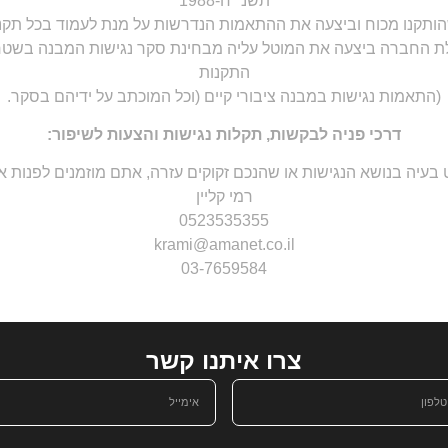
ותקנו מכוח וביצעה את ההתאמות הנדרשות על מנת לעמוד בכל תקני
 החברה ביצעה את המוטל עליה מבחינת סקר נגישות המבנה בשטחי
התקנות
(התאמות נגישות במבנה ציבורי קיים (וכל המוכתב על ידיהם בסקר.
דרכי פניה לבקשות, תקלות נגישות והצעות לשיפור:
יה בנושא הנגישות או שהנכם זקוקים עזרה, אתם מוזמנים לפנות אל
רמי קליין
0523535355
krami@amanet.co.il
03-7659584
צרו איתנו קשר