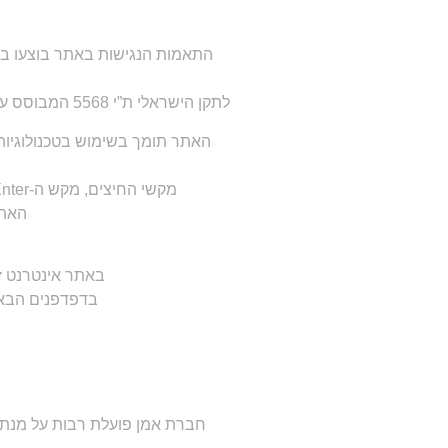
התאמות הנגישות באתר בוצעו בהת
לתקן הישראלי ת”י 5568 המבוסס על הנחיותWCAG 2.0, האתר הונגש לרמה AA ובכפוף לשינויים והתאמות שבוצעו במסמך התקן הישראלי.
מקשי החיצים, מקש ה-Enter לבחירה, מקש ה-Esc ליציאה מתפריטים וחלונות, לחיצה על H או על מספר למעבר בין כותרות.
האתר נבדק 
באתר אינטרנט ז
בדפדפנים הבאים: Firefox / Opera / Safari / Lynx / Edge Chrome ובתוכנ
חברת אמן פועלת רבות על מנת לה