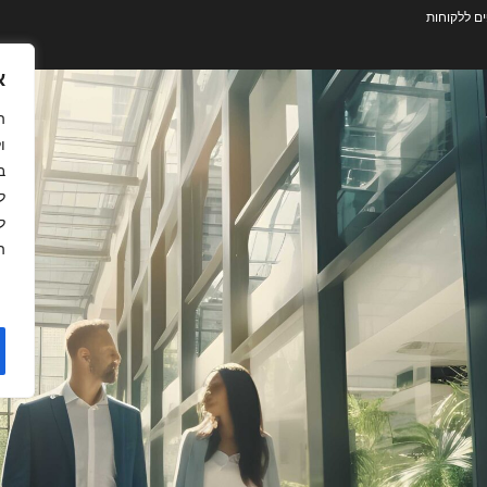
ם ללקוחות
א
ו
ל
ה